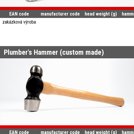
EAN code
manufacturer code
head weight (g)
hamme
zakázková výroba
Plumber's Hammer (custom made)
EAN code
manufacturer code
head weight (g)
hamme