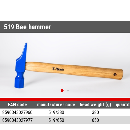
519
Bee hammer
EAN code
manufacturer code
head weight (g)
quantit
8590343027960
519/380
380
8590343027977
519/650
650