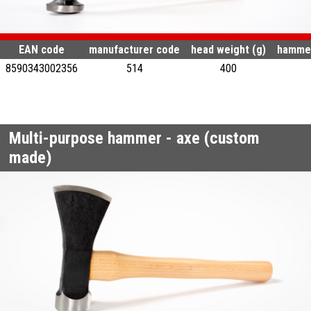
EAN code
manufacturer code
head weight (g)
hammer
8590343002356
514
400
Multi-purpose hammer - axe (custom
made)