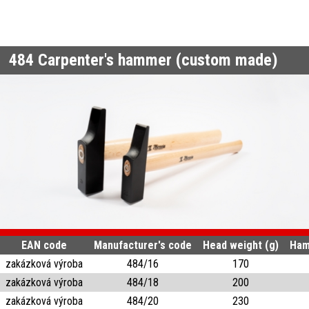
484
Carpenter's hammer (custom made)
EAN code
Manufacturer's code
Head weight (g)
Ham
zakázková výroba
484/16
170
zakázková výroba
484/18
200
zakázková výroba
484/20
230