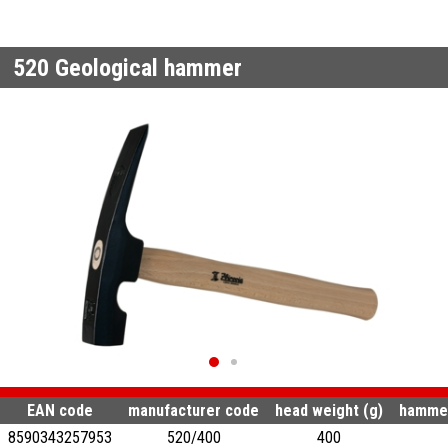
520
Geological hammer
EAN code
manufacturer code
head weight (g)
hammer
8590343257953
520/400
400