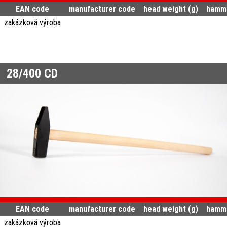
EAN code
manufacturer code
head weight (g)
hamme
zakázková výroba
28/400 CD
EAN code
manufacturer code
head weight (g)
hamme
zakázková výroba