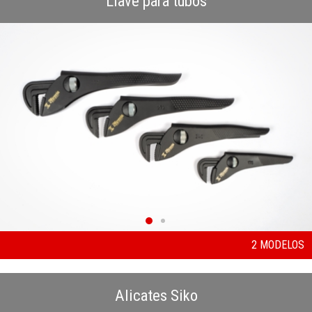
Llave para tubos
2 MODELOS
Alicates Siko