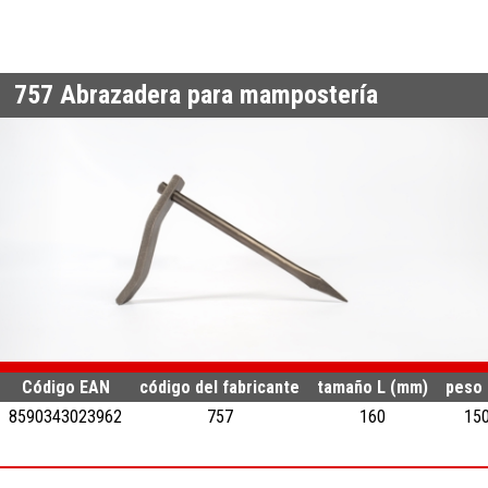
757
Abrazadera para mampostería
Código EAN
código del fabricante
tamaño L (mm)
peso 
8590343023962
757
160
15