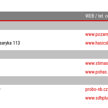
WEB / tel. 
www.pozarni
asaryka 113
www.hasicsk
www.stimax
www.pohas.
9
probo-nb.cz
www.sdhplu