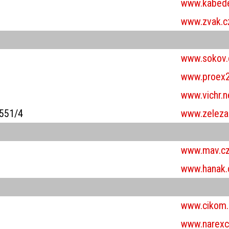
www.kabede
www.zvak.c
www.sokov.
www.proex2
www.vichr.n
1551/4
www.zelezars
www.mav.c
www.hanak.
www.cikom.
www.narexc