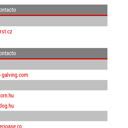
contacto
rst.cz
contacto
-galving.com
orn.hu
dog.hu
rioase.ro