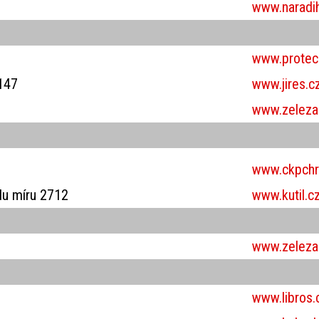
www.naradih
www.proteco
1147
www.jires.c
www.zelezar
www.ckpchr
du míru 2712
www.kutil.c
www.zelezars
www.libros.