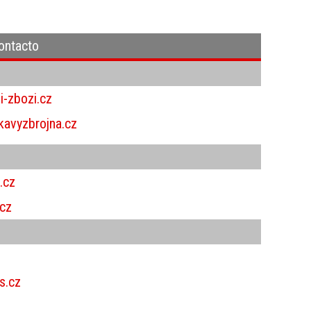
contacto
-zbozi.cz
avyzbrojna.cz
.cz
cz
s.cz