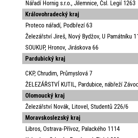
Nářadí Hornig s.r.o., Jilemnice, Čsl. Legií 1263
Královohradecký kraj
Proteco nářadí, Podbřezí 63
Železářství Jireš, Nový Bydžov, U Památníku 
SOUKUP, Hronov, Jiráskova 66
Pardubický kraj
CKP, Chrudim, Průmyslová 7
ŽELEZÁŘSTVÍ KUTIL, Pardubice, nábřeží Závo
Olomoucký kraj
Železářství Novák, Litovel, Studentů 226/6
Moravskoslezský kraj
Libros, Ostrava-Přívoz, Palackého 1114