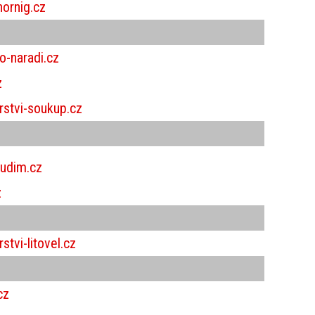
ornig.cz
-naradi.cz
z
stvi-soukup.cz
udim.cz
z
tvi-litovel.cz
cz