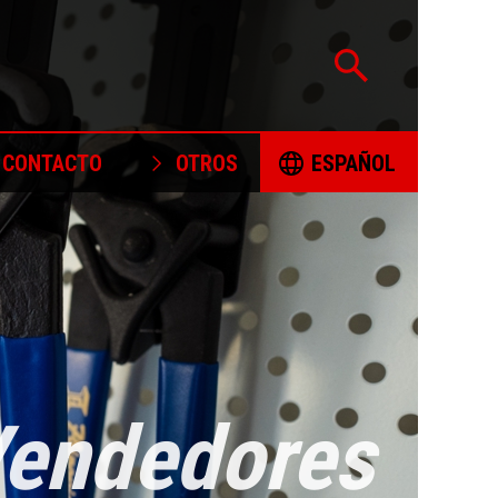
CONTACTO
OTROS
ESPAÑOL
CERTIFICACIÓN
ČESKY
PROYECTOS APOYADOS
DEUTSCH
POLÍTICA DE ABASTECIMIENTO
ENGLISH
RESPONSABLE DE MINERALES
FORMULARIO DE RECLAMACIÓN
ESPAÑOL
endedores
LIBROS PARA COLOREAR
FRANÇAIS