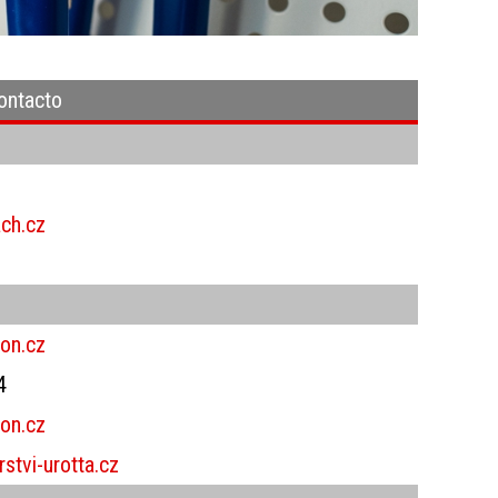
AUTORIZACIÓN AMBIENTAL
POLSKI
ROMÂNĂ
contacto
TALES
УКРАЇНСЬКА
ch.cz
z
on.cz
4
on.cz
stvi-urotta.cz