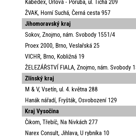
Kabedex, Orlová - Poruba, ul. Tichá 209
ŽVAK, Horní Suchá, Černá cesta 957
Jihomoravský kraj
Sokov, Znojmo, nám. Svobody 1551/4
Proex 2000, Brno, Veslařská 25
VICHR, Brno, Kobližná 19
ŽELEZÁŘSTVÍ FIALA, Znojmo, nám. Svobody 
Zlínský kraj
M & V, Vsetín, ul. 4. května 288
Hanák nářadí, Fryšták, Osvobození 129
Kraj Vysočina
Čikom, Třebíč, Na Nivkách 277
Narex Consult, Jihlava, U rybníka 10