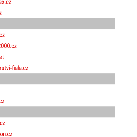
x.cz
z
cz
000.cz
et
tvi-fiala.cz
z
cz
cz
on.cz