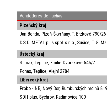
Vendedores de hachas
Plzeňský kraj
Jan Benda, Plzeň-Škvrňany, T. Brzkové 790/26
D.S.D. METAL plus spol. s r. o., Sušice, T. G. M
Ústecký kraj
Stimax, Teplice, Emílie Dvořákové 546/7
Pohas, Teplice, Alejní 2784
Liberecký kraj
Probo - NB, Nový Bor, Rumburských hrdinů 81
SDH plus, Sychrov, Radimovice 100