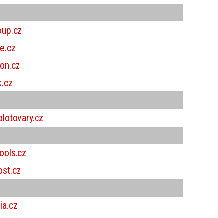
up.cz
e.cz
on.cz
k.cz
lotovary.cz
ools.cz
st.cz
ia.cz