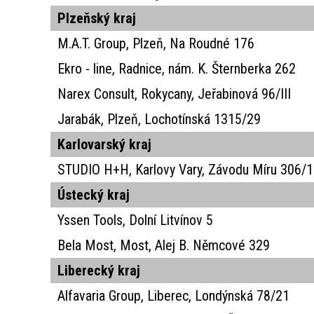
Plzeňský kraj
ALICATES PARA 
RASCADOR DE HI
ALICATES PA
ALICATES DE
ALICATES TA
M.A.T. Group, Plzeň, Na Roudné 176
Ekro - line, Radnice, nám. K. Šternberka 262
ALICATES PARA 
ALICATES AL
Narex Consult, Rokycany, Jeřabinová 96/III
ALICATES PARA H
ALICATES DE
ALICATES PA
Jarabák, Plzeň, Lochotínská 1315/29
Karlovarský kraj
ALICATES PARA S
PUNZONES A
STUDIO H+H, Karlovy Vary, Závodu Míru 306/
ALICATES PARA 
Ústecký kraj
Yssen Tools, Dolní Litvínov 5
Bela Most, Most, Alej B. Němcové 329
Liberecký kraj
Alfavaria Group, Liberec, Londýnská 78/21