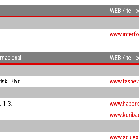
WEB / tel. 
www.interfo
rnacional
WEB / tel. 
ski Blvd.
www.tashev
. 1-3.
www.haberk
www.keriba
www.sculese