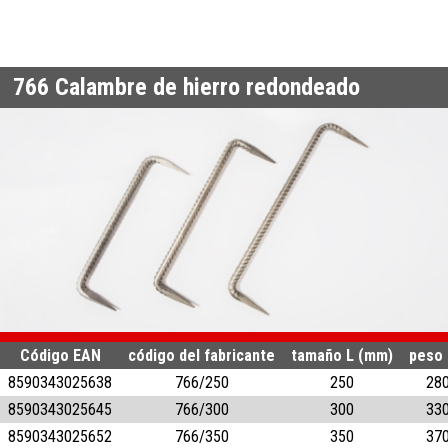
766
Calambre de hierro redondeado
Código EAN
código del fabricante
tamaño L (mm)
peso 
8590343025638
766/250
250
28
8590343025645
766/300
300
33
8590343025652
766/350
350
37