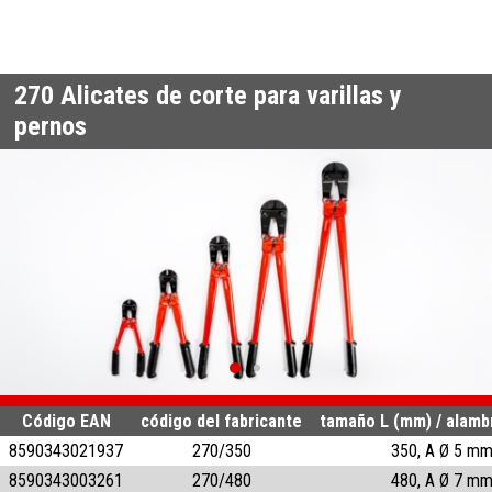
270
Alicates de corte para varillas y
pernos
Código EAN
código del fabricante
tamaño L (mm) / alamb
8590343021937
270/350
350, A Ø 5 m
8590343003261
270/480
480, A Ø 7 m