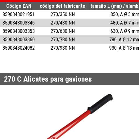
Código EAN
código del fabricante
tamaño L (mm) / alamb
8590343021951
270/350 NN
350, A Ø 5 m
8590343003346
270/480 NN
480, A Ø 7 m
8590343003353
270/630 NN
630, A Ø 9 m
8590343003360
270/780 NN
780, A Ø 12 m
8590343024082
270/930 NN
930, A Ø 13 m
270 C
Alicates para gaviones