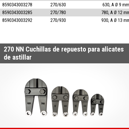
8590343003278
270/630
630, A Ø 9 m
8590343003285
270/780
780, A Ø 12 m
8590343003292
270/930
930, A Ø 13 m
270 NN
Cuchillas de repuesto para alicates
de astillar