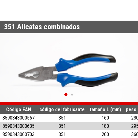
351
Alicates combinados
Código EAN
código del fabricante
tamaño L (mm)
peso 
8590343000567
351
160
23
8590343000635
351
180
29
8590343000703
351
200
36