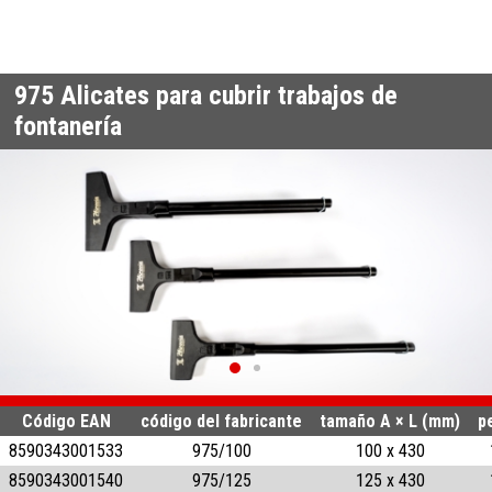
975
Alicates para cubrir trabajos de
fontanería
Código EAN
código del fabricante
tamaño A × L (mm)
p
8590343001533
975/100
100 x 430
8590343001540
975/125
125 x 430