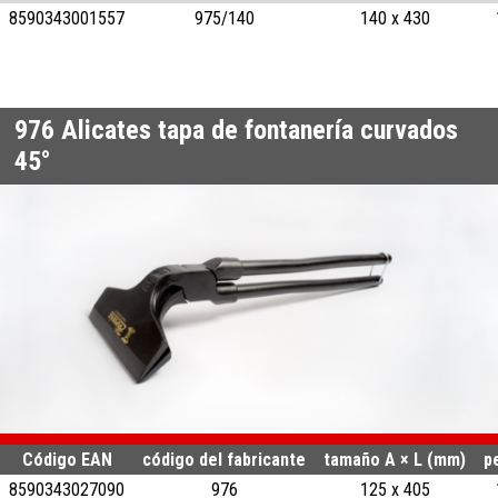
8590343001557
975/140
140 x 430
976
Alicates tapa de fontanería curvados
45°
Código EAN
código del fabricante
tamaño A × L (mm)
p
8590343027090
976
125 x 405