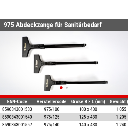
975
Abdeckzange für Sanitärbedarf
EAN-Code
Herstellercode
Größe B × L (mm)
Gewicht 
8590343001533
975/100
100 x 430
1 055
8590343001540
975/125
125 x 430
1 205
8590343001557
975/140
140 x 430
1 240