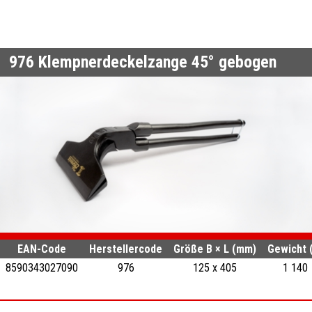
976
Klempnerdeckelzange 45° gebogen
EAN-Code
Herstellercode
Größe B × L (mm)
Gewicht 
8590343027090
976
125 x 405
1 140