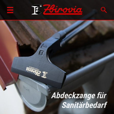
Abdeckzange für
Sanitärbedarf