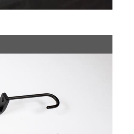
UMWELTVERTRÄGLICHKEITSERKLÄRUNG
POLSKI
ROMÂNĂ
УКРАЇНСЬКА