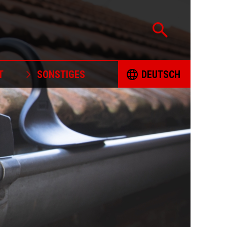
T
SONSTIGES
DEUTSCH
ZERTIFIZIERUNG
ČESKY
UNTERSTÜTZTE PROJEKTE
DEUTSCH
POLITIK ZUR VERANTWORTUNGSVOLLEN
ENGLISH
BESCHAFFUNG VON MINERALIEN
BESCHWERDEFORMULAR
ESPAÑOL
MALBÜCHER
FRANÇAIS