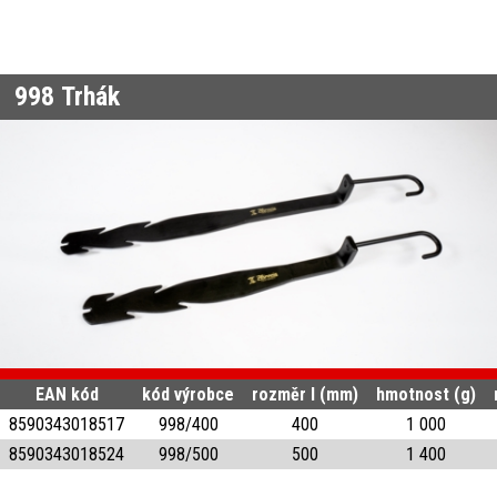
998
Trhák
EAN kód
kód výrobce
rozměr l (mm)
hmotnost (g)
8590343018517
998/400
400
1 000
8590343018524
998/500
500
1 400