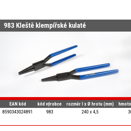
983
Kleště klempířské kulaté
EAN kód
kód výrobce
rozměr l x Ø hrotu (mm)
hmotn
8590343024891
983
240 x 4,5
3