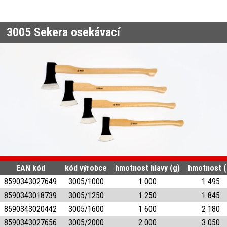
3005
Sekera osekávací
EAN kód
kód výrobce
hmotnost hlavy (g)
hmotnost (
8590343027649
3005/1000
1 000
1 495
8590343018739
3005/1250
1 250
1 845
8590343020442
3005/1600
1 600
2 180
8590343027656
3005/2000
2 000
3 050