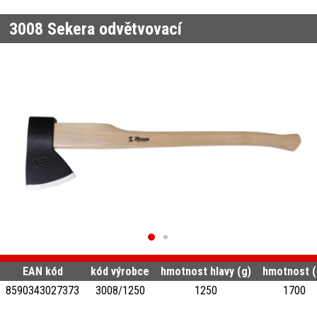
3008
Sekera odvětvovací
EAN kód
kód výrobce
hmotnost hlavy (g)
hmotnost (
8590343027373
3008/1250
1250
1700