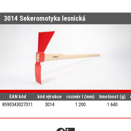
3014
Sekeromotyka lesnická
EAN kód
kód výrobce
rozměr l (mm)
hmotnost (g)
8590343027311
3014
1 200
1 640