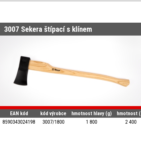
3007
Sekera štípací s klínem
EAN kód
kód výrobce
hmotnost hlavy (g)
hmotnost (
8590343024198
3007/1800
1 800
2 400