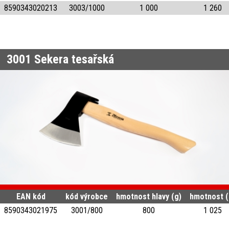
8590343020213
3003/1000
1 000
1 260
3001
Sekera tesařská
EAN kód
kód výrobce
hmotnost hlavy (g)
hmotnost (
8590343021975
3001/800
800
1 025