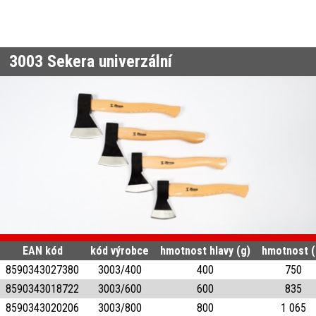
3003
Sekera univerzální
EAN kód
kód výrobce
hmotnost hlavy (g)
hmotnost (
8590343027380
3003/400
400
750
8590343018722
3003/600
600
835
8590343020206
3003/800
800
1 065