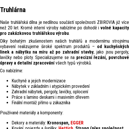
Truhlárna
Naše truhlářská dílna je nedílnou součástí společnosti ZBIROVIA již více
než 20 let. Kromě interní výroby nabízíme po dohodě i
volné kapacit
pro zakázkovou truhlářskou výrobu
.
Díky bohatým zkušenostem našich truhlářů a modernímu strojnímu
vybavení realizujeme široké spektrum produktů –
od kuchyňských
linek a nábytku na míru až po zahradní stavby
, jako jsou pergoly
lavičky nebo ploty. Specializujeme se na
precizní řezání, povrchové
úpravy a detailní zpracování
všech typů výrobků.
Co nabízíme:
Kuchyně a jejich modernizace
Nábytek v základním i atypickém provedení
Zahradní nábytek, pergoly, lavičky, oplocení
Práce s lamino deskami i masivním dřevem
Finální montáž přímo u zákazníka
Používané materiály a komponenty:
Dekory a materiály:
Kronospan,
EGGER
Kování, pojezdy a šuplíky:
Hettich
, Strong (přes společnost