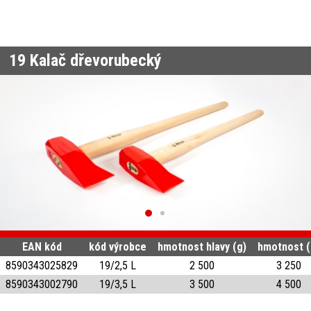
19
Kalač dřevorubecký
EAN kód
kód výrobce
hmotnost hlavy (g)
hmotnost (
8590343025829
19/2,5 L
2 500
3 250
8590343002790
19/3,5 L
3 500
4 500