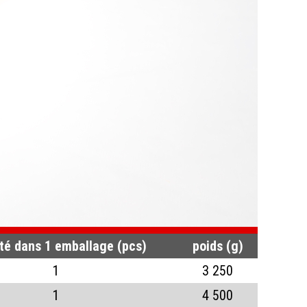
CHAT
té dans 1 emballage (pcs)
poids (g)
1
3 250
1
4 500