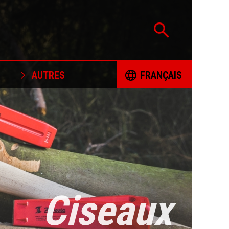
AUTRES
FRANÇAIS
CERTIFICACIÓN
ČESKY
PROJETS SOUTENUS
DEUTSCH
POLITIQUE D'APPROVISIONNEMENT
ENGLISH
RESPONSABLE EN MINÉRAUX
FORMULAIRE DE PLAINTE
ESPAÑOL
Ciseaux
LIVRES DE COLORIAGE
FRANÇAIS