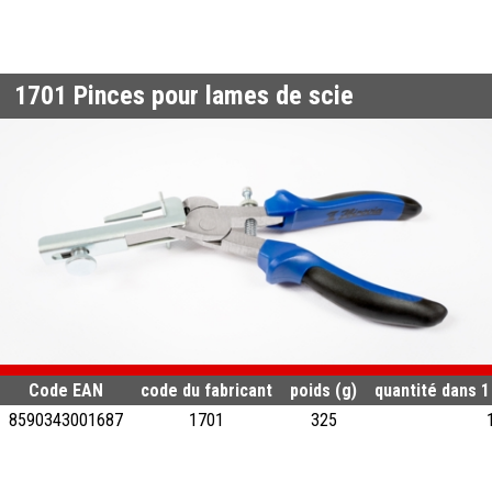
1701
Pinces pour lames de scie
Code EAN
code du fabricant
poids (g)
quantité dans 1
8590343001687
1701
325