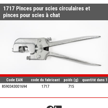
1717
Pinces pour scies circulaires et
pinces pour scies à chat
Code EAN
code du fabricant
poids (g)
quantité dans 1
8590343001694
1717
715