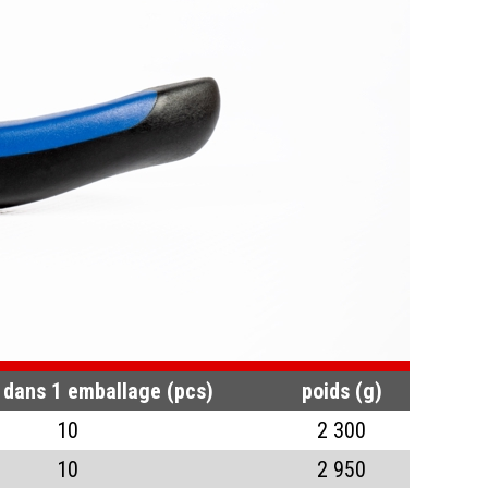
CHAT
 dans 1 emballage (pcs)
poids (g)
10
2 300
10
2 950