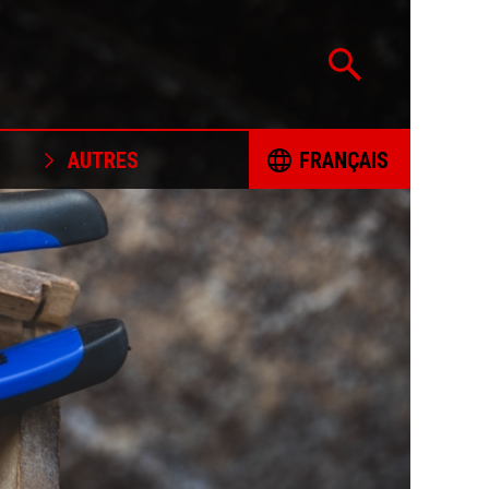
AUTRES
FRANÇAIS
CERTIFICACIÓN
ČESKY
PROJETS SOUTENUS
DEUTSCH
POLITIQUE D'APPROVISIONNEMENT
ENGLISH
RESPONSABLE EN MINÉRAUX
FORMULAIRE DE PLAINTE
ESPAÑOL
LIVRES DE COLORIAGE
FRANÇAIS