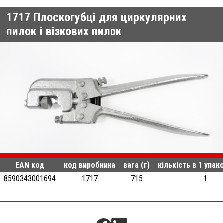
1717
Плоскогубці для циркулярних
пилок і візкових пилок
EAN код
код виробника
вага (г)
кількість в 1 упак
8590343001694
1717
715
1