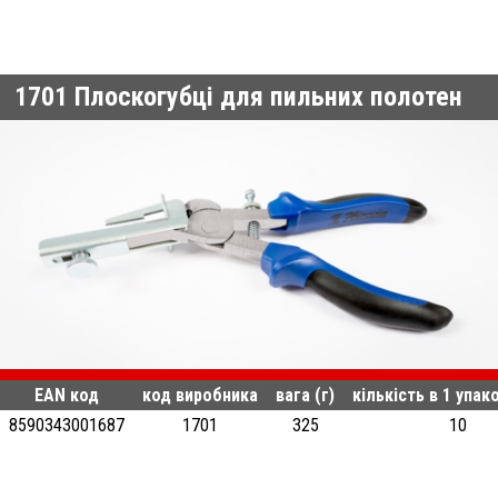
1701
Плоскогубці для пильних полотен
EAN код
код виробника
вага (г)
кількість в 1 упак
8590343001687
1701
325
10