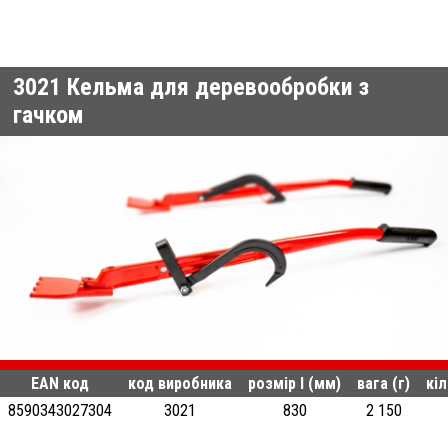
3021
Кельма для деревообробки з
гачком
EAN код
код виробника
розмір l (мм)
вага (г)
кіл
8590343027304
3021
830
2 150