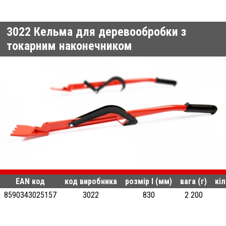
3022
Кельма для деревообробки з
токарним наконечником
EAN код
код виробника
розмір l (мм)
вага (г)
кіл
8590343025157
3022
830
2 200