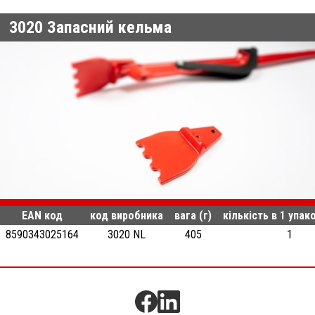
3020
Запасний кельма
EAN код
код виробника
вага (г)
кількість в 1 упак
8590343025164
3020 NL
405
1