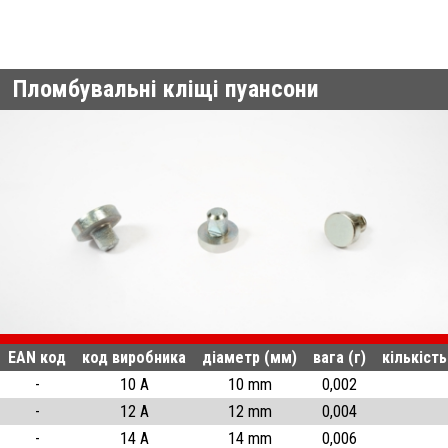
Пломбувальні кліщі пуансони
EAN код
код виробника
діаметр (мм)
вага (г)
кількість
-
10 A
10 mm
0,002
-
12 A
12 mm
0,004
-
14 A
14 mm
0,006