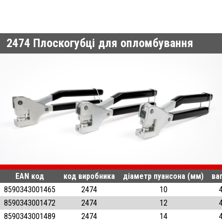
2474
Плоскогубці для опломбування
EAN код
код виробника
діаметр пуансона (мм)
ваг
8590343001465
2474
10
8590343001472
2474
12
8590343001489
2474
14