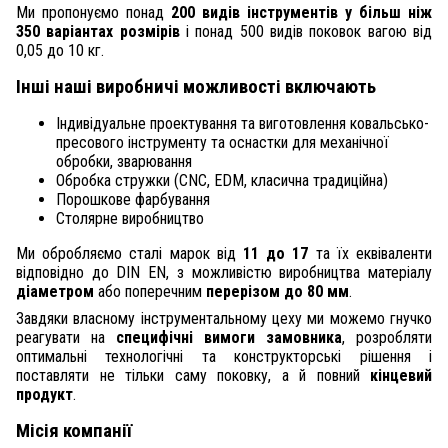
Ми пропонуємо понад
200 видів інструментів у більш ніж
350 варіантах розмірів
і понад 500 видів поковок вагою від
0,05 до 10 кг.
Інші наші виробничі можливості включають
Індивідуальне проектування та виготовлення ковальсько-
пресового інструменту та оснастки для механічної
обробки, зварювання
Обробка стружки (CNC, EDM, класична традиційна)
Порошкове фарбування
Столярне виробництво
Ми обробляємо сталі марок від
11 до 17
та їх еквіваленти
відповідно до DIN EN, з можливістю виробництва матеріалу
діаметром
або поперечним
перерізом до 80 мм
.
Завдяки власному інструментальному цеху ми можемо гнучко
реагувати на
специфічні вимоги замовника
, розробляти
оптимальні технологічні та конструкторські рішення і
поставляти не тільки саму поковку, а й повний
кінцевий
продукт
.
Місія компанії