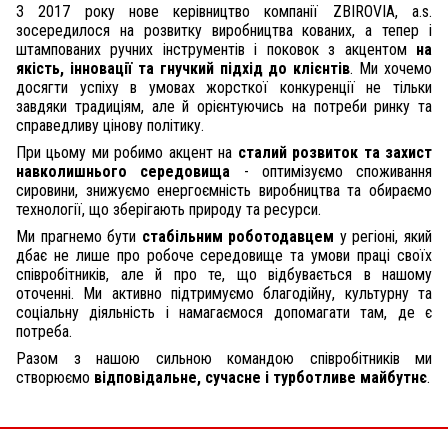
З 2017 року нове керівництво компанії ZBIROVIA, a.s.
зосередилося на розвитку виробництва кованих, а тепер і
штампованих ручних інструментів і поковок з акцентом
на
якість, інновації та гнучкий підхід до клієнтів
. Ми хочемо
досягти успіху в умовах жорсткої конкуренції не тільки
завдяки традиціям, але й орієнтуючись на потреби ринку та
справедливу цінову політику.
При цьому ми робимо акцент на
сталий розвиток та захист
навколишнього середовища
- оптимізуємо споживання
сировини, знижуємо енергоємність виробництва та обираємо
технології, що зберігають природу та ресурси.
Ми прагнемо бути
стабільним роботодавцем
у регіоні, який
дбає не лише про робоче середовище та умови праці своїх
співробітників, але й про те, що відбувається в нашому
оточенні. Ми активно підтримуємо благодійну, культурну та
соціальну діяльність і намагаємося допомагати там, де є
потреба.
Разом з нашою сильною командою співробітників ми
створюємо
відповідальне, сучасне і турботливе майбутнє
.