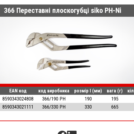
366
Переставні плоскогубці siko PH-Ni
EAN код
код виробника
розмір l (мм)
вага (г)
кіл
8590343024808
366/190 PH
190
195
8590343021111
366/330 PH
330
665