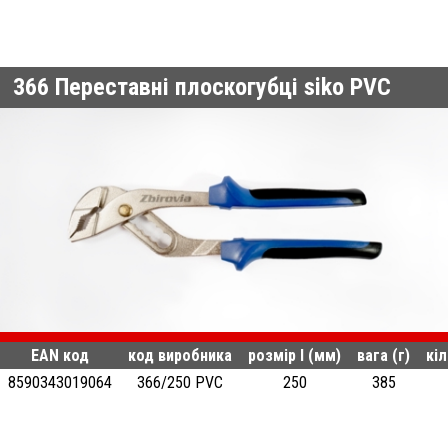
366
Переставні плоскогубці siko PVC
EAN код
код виробника
розмір l (мм)
вага (г)
кіл
8590343019064
366/250 PVC
250
385