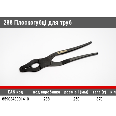
288
Плоскогубці для труб
EAN код
код виробника
розмір l (мм)
вага (г)
кіл
8590343001410
288
250
370