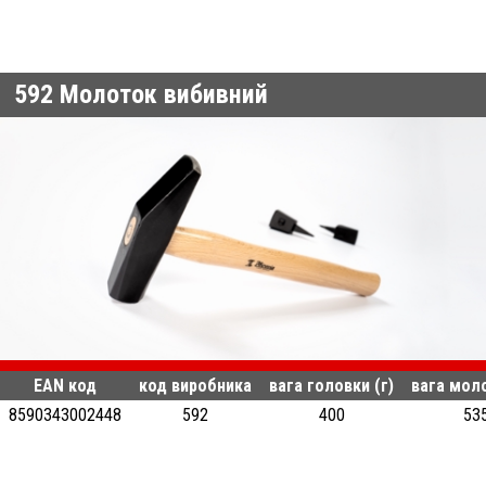
592
Молоток вибивний
EAN код
код виробника
вага головки (г)
вага моло
8590343002448
592
400
53