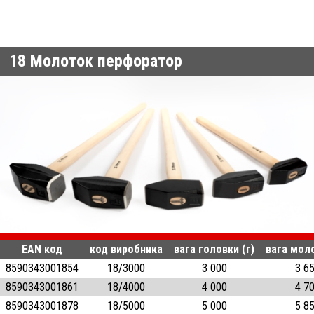
18
Молоток перфоратор
EAN код
код виробника
вага головки (г)
вага моло
8590343001854
18/3000
3 000
3 6
8590343001861
18/4000
4 000
4 7
8590343001878
18/5000
5 000
5 8