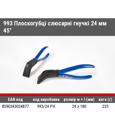
993
Плоскогубці слюсарні гнучкі 24 мм
45°
EAN код
код виробника
розмір w × l (мм)
вага (г)
8590343024877
993/24 PH
24 x 180
225