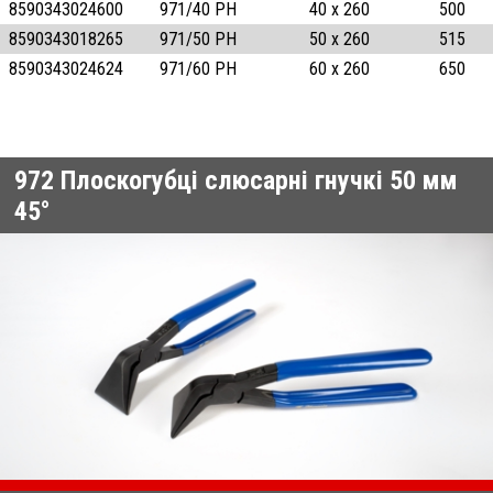
8590343024600
971/40 PH
40 x 260
500
8590343018265
971/50 PH
50 x 260
515
8590343024624
971/60 PH
60 x 260
650
972
Плоскогубці слюсарні гнучкі 50 мм
45°