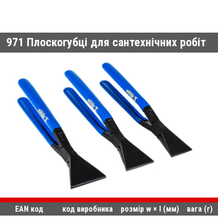
971
Плоскогубці для сантехнічних робіт
EAN код
код виробника
розмір w × l (мм)
вага (г)