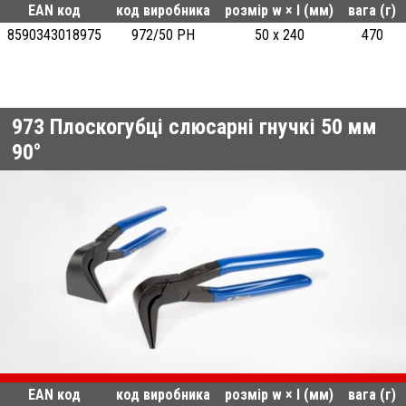
EAN код
код виробника
розмір w × l (мм)
вага (г)
8590343018975
972/50 PH
50 x 240
470
973
Плоскогубці слюсарні гнучкі 50 мм
90°
EAN код
код виробника
розмір w × l (мм)
вага (г)