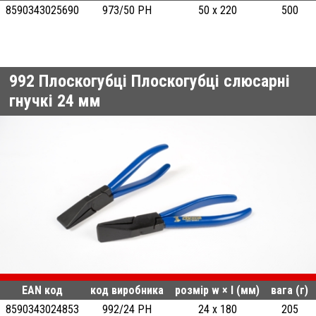
8590343025690
973/50 PH
50 x 220
500
992
Плоскогубці Плоскогубці слюсарні
гнучкі 24 мм
EAN код
код виробника
розмір w × l (мм)
вага (г)
8590343024853
992/24 PH
24 x 180
205