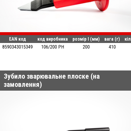
EAN код
код виробника
розмір l (мм)
вага (г)
кіл
8590343015349
106/200 PH
200
410
Зубило зварювальне плоске (на
замовлення)