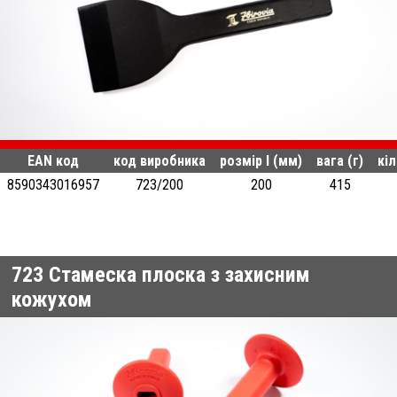
EAN код
код виробника
розмір l (мм)
вага (г)
кіл
8590343016957
723/200
200
415
723
Стамеска плоска з захисним
кожухом