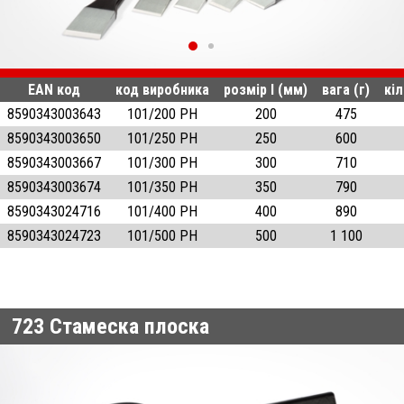
EAN код
код виробника
розмір l (мм)
вага (г)
кіл
8590343003643
101/200 PH
200
475
8590343003650
101/250 PH
250
600
8590343003667
101/300 PH
300
710
8590343003674
101/350 PH
350
790
8590343024716
101/400 PH
400
890
8590343024723
101/500 PH
500
1 100
723
Стамеска плоска