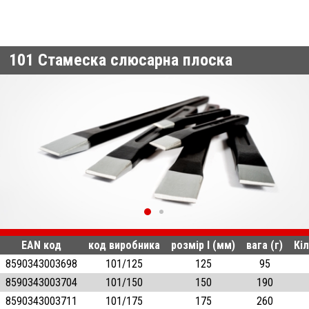
101
Стамеска слюсарна плоска
EAN код
код виробника
розмір l (мм)
вага (г)
Кіл
8590343003698
101/125
125
95
8590343003704
101/150
150
190
8590343003711
101/175
175
260