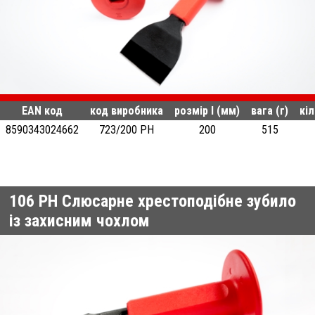
EAN код
код виробника
розмір l (мм)
вага (г)
кіл
8590343024662
723/200 PH
200
515
106 PH
Слюсарне хрестоподібне зубило
із захисним чохлом