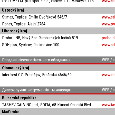
D.S.D. METAL plus spol. s r. o., Sušice, T. G. Masaryka 113
www.has
Ústecký kraj
Stimax, Teplice, Emílie Dvořákové 546/7
www.st
Pohas, Teplice, Alejní 2784
www.po
Liberecký kraj
Probo - NB, Nový Bor, Rumburských hrdinů 819
probo-n
SDH plus, Sychrov, Radimovice 100
www.sdh
Продавці лісозаготівельного обладнання
WEB / т
Olomoucký kraj
Interforst CZ, Prostějov, Brněnská 4646/69
www.int
Дилери ручних інструментів - міжнародні
WEB / т
Bulharská republika
TASHEV GALVING Ltd., SOFIA, 68 Kliment Ohridski Blvd.
www.tas
Maďarsko