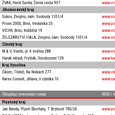
ŽVAK, Horní Suchá, Černá cesta 957
www.zv
Jihomoravský kraj
Sokov, Znojmo, nám. Svobody 1551/4
www.so
Proex 2000, Brno, Veslařská 25
www.pr
VICHR, Brno, Kobližná 19
www.vic
ŽELEZÁŘSTVÍ FIALA, Znojmo, nám. Svobody 1551/4
www.zele
Zlínský kraj
M & V, Vsetín, ul. 4. května 288
www.ma
Hanák nářadí, Fryšták, Osvobození 129
www.ha
Kraj Vysočina
Čikom, Třebíč, Na Nivkách 277
www.ci
Narex Consult, Jihlava, U rybníka 10
www.na
Продавці пожежних сокир
WEB / т
Plzeňský kraj
Jan Benda, Plzeň-Škvrňany, T. Brzkové 790/26
www.poz