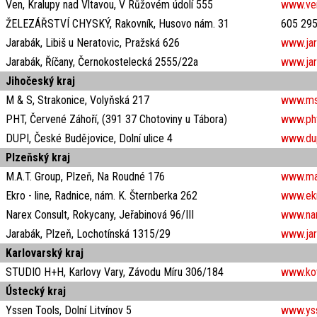
Ven, Kralupy nad Vltavou, V Růžovém údolí 555
www.ven
ŽELEZÁŘSTVÍ CHYSKÝ, Rakovník, Husovo nám. 31
605 295
Jarabák, Libiš u Neratovic, Pražská 626
www.jar
Jarabák, Říčany, Černokostelecká 2555/22a
www.jar
Jihočeský kraj
M & S, Strakonice, Volyňská 217
www.mss
PHT, Červené Záhoří, (391 37 Chotoviny u Tábora)
www.ph
DUPI, České Budějovice, Dolní ulice 4
www.du
Plzeňský kraj
M.A.T. Group, Plzeň, Na Roudné 176
www.ma
Ekro - line, Radnice, nám. K. Šternberka 262
www.ekr
Narex Consult, Rokycany, Jeřabinová 96/III
www.na
Jarabák, Plzeň, Lochotínská 1315/29
www.jar
Karlovarský kraj
STUDIO H+H, Karlovy Vary, Závodu Míru 306/184
www.kov
Ústecký kraj
Yssen Tools, Dolní Litvínov 5
www.yss