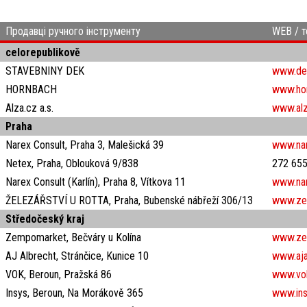
Продавці ручного інструменту
WEB / т
celorepublikově
STAVEBNINY DEK
www.de
HORNBACH
www.ho
Alza.cz a.s.
www.alz
Praha
Narex Consult, Praha 3, Malešická 39
www.na
Netex, Praha, Oblouková 9/838
272 655
Narex Consult (Karlín), Praha 8, Vítkova 11
www.na
ŽELEZÁŘSTVÍ U ROTTA, Praha, Bubenské nábřeží 306/13
www.zel
Středočeský kraj
Zempomarket, Bečváry u Kolína
www.ze
AJ Albrecht, Stránčice, Kunice 10
www.aja
VOK, Beroun, Pražská 86
www.vo
Insys, Beroun, Na Morákově 365
www.ins