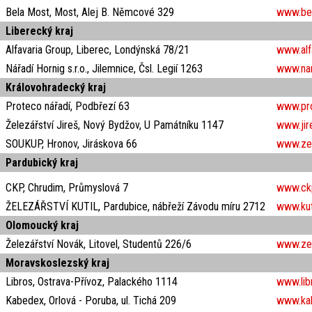
Bela Most, Most, Alej B. Němcové 329
www.be
Liberecký kraj
Alfavaria Group, Liberec, Londýnská 78/21
www.alf
Nářadí Hornig s.r.o., Jilemnice, Čsl. Legií 1263
www.nar
Královohradecký kraj
Proteco nářadí, Podbřezí 63
www.pro
Železářství Jireš, Nový Bydžov, U Památníku 1147
www.jir
SOUKUP, Hronov, Jiráskova 66
www.zel
Pardubický kraj
CKP, Chrudim, Průmyslová 7
www.ck
ŽELEZÁŘSTVÍ KUTIL, Pardubice, nábřeží Závodu míru 2712
www.kut
Olomoucký kraj
Železářství Novák, Litovel, Studentů 226/6
www.zele
Moravskoslezský kraj
Libros, Ostrava-Přívoz, Palackého 1114
www.lib
Kabedex, Orlová - Poruba, ul. Tichá 209
www.ka