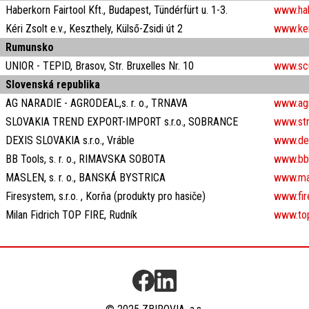
Haberkorn Fairtool Kft., Budapest, Tündérfürt u. 1-3.
www.hab
Kéri Zsolt e.v., Keszthely, Külső-Zsidi út 2
www.ker
Rumunsko
UNIOR - TEPID, Brasov, Str. Bruxelles Nr. 10
www.scu
Slovenská republika
AG NARADIE - AGRODEAL,s. r. o., TRNAVA
www.agr
SLOVAKIA TREND EXPORT-IMPORT s.r.o., SOBRANCE
www.str
DEXIS SLOVAKIA s.r.o., Vráble
www.dex
BB Tools, s. r. o., RIMAVSKA SOBOTA
www.bbt
MASLEN, s. r. o., BANSKÁ BYSTRICA
www.ma
Firesystem, s.r.o. , Korňa (produkty pro hasiče)
www.fir
Milan Fidrich TOP FIRE, Rudník
www.top