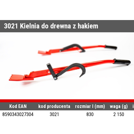
3021
Kielnia do drewna z hakiem
Kod EAN
kod producenta
rozmiar l (mm)
waga (g)
8590343027304
3021
830
2 150