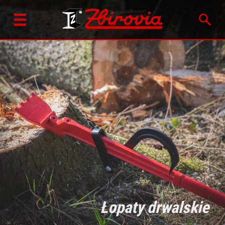
Łopaty drwalskie