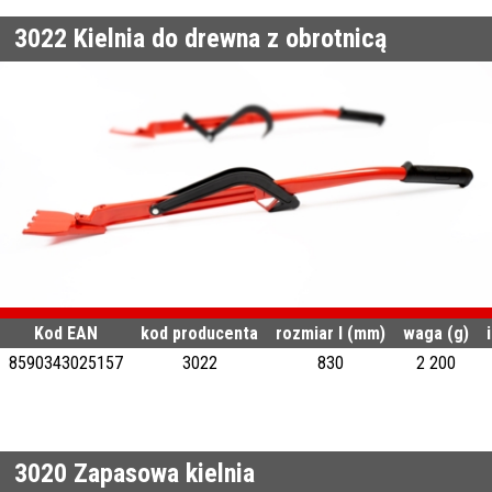
3022
Kielnia do drewna z obrotnicą
Kod EAN
kod producenta
rozmiar l (mm)
waga (g)
8590343025157
3022
830
2 200
3020
Zapasowa kielnia