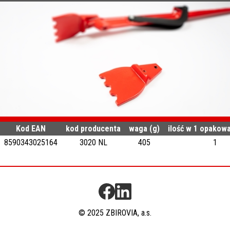
Kod EAN
kod producenta
waga (g)
ilość w 1 opakowa
8590343025164
3020 NL
405
1
© 2025 ZBIROVIA, a.s.