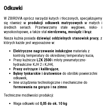
Odkuwki
W ZBIROVIA oprócz narzędzi kutych i tłoczonych, specjalizujemy
się również w
produkcji odkuwek matrycowych
w małych i
średnich seriach. Przetwarzamy stale węglowe, nisko- i
wysokostopowe, a także stal
nierdzewną, mosiądz i brąz
.
Nasza kuźnia posiada
dziewięć oddzielnych stanowisk pracy
, z
których każde jest wyposażone w:
Elektryczne nagrzewanie indukcyjne
materiału z
kontrolą temperatury do określonej temperatury kucia,
Prasy kuźnicze
LZK 2500
i młoty pneumatyczno-
hydrauliczne KJH 2 i KJH4,
Prasy ostrzące i kalibrujące
,
Bębny tynkarskie i śrutownice
do obróbki powierzchni
odkuwek,
Inne urządzenia technologiczne i mechaniczne do
formowania na gorąco i na zimno
.
Techniczne możliwości produkcji:
Waga odkuwki od
0,05 do ok. 10 kg