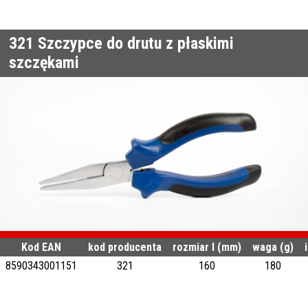
321
Szczypce do drutu z płaskimi
szczękami
Kod EAN
kod producenta
rozmiar l (mm)
waga (g)
8590343001151
321
160
180