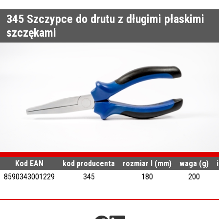
345
Szczypce do drutu z długimi płaskimi
szczękami
Kod EAN
kod producenta
rozmiar l (mm)
waga (g)
8590343001229
345
180
200