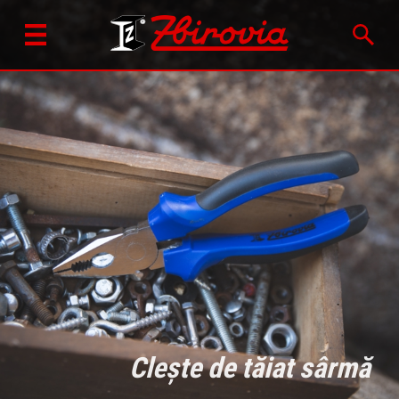
Clește de tăiat sârmă