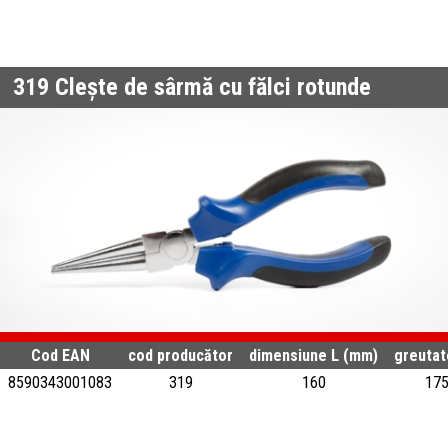
319
Clește de sârmă cu fălci rotunde
Cod EAN
cod producător
dimensiune L (mm)
greutat
8590343001083
319
160
17