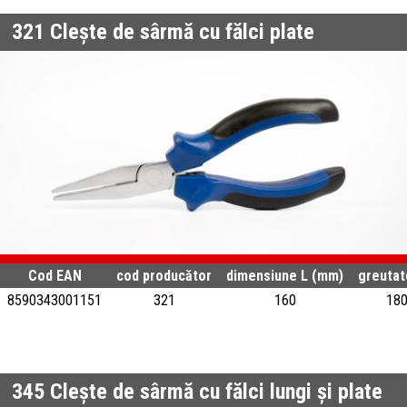
321
Clește de sârmă cu fălci plate
Cod EAN
cod producător
dimensiune L (mm)
greutat
8590343001151
321
160
18
345
Clește de sârmă cu fălci lungi și plate