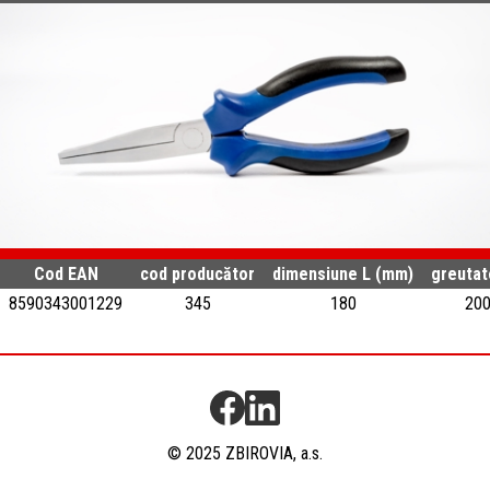
Cod EAN
cod producător
dimensiune L (mm)
greutat
8590343001229
345
180
20
© 2025 ZBIROVIA, a.s.