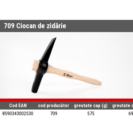
709
Ciocan de zidărie
Cod EAN
cod producător
greutate cap (g)
greutate 
8590343002530
709
575
6