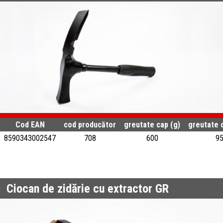
Cod EAN
cod producător
greutate cap (g)
greutate 
8590343002547
708
600
9
Ciocan de zidărie cu extractor GR