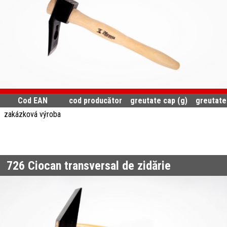
Cod EAN
cod producător
greutate cap (g)
greutate
zakázková výroba
726
Ciocan transversal de zidărie