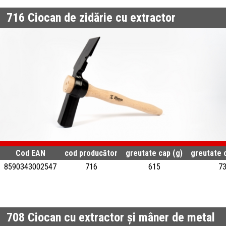
716
Ciocan de zidărie cu extractor
Cod EAN
cod producător
greutate cap (g)
greutate 
8590343002547
716
615
7
708
Ciocan cu extractor și mâner de metal