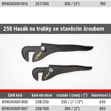
8590343001816
257/300
300 / (2")
785
258
Hasák na trubky se stavěcím šroubem
EAN kód
kód výrobce
rozměr l (mm) / (")
hmotnost (
8590343001830
258/250
250 / (1 1/2")
635
8590343001847
258/300
300 / (2")
855