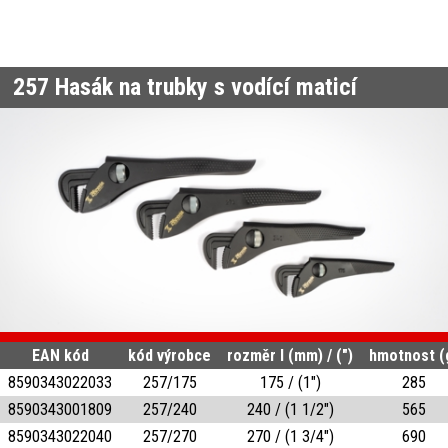
257
Hasák na trubky s vodící maticí
EAN kód
kód výrobce
rozměr l (mm) / (")
hmotnost (
8590343022033
257/175
175 / (1")
285
8590343001809
257/240
240 / (1 1/2")
565
8590343022040
257/270
270 / (1 3/4")
690