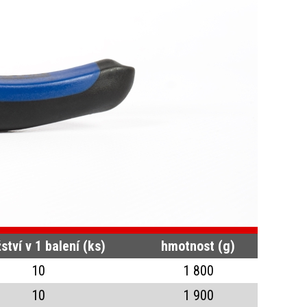
tví v 1 balení (ks)
hmotnost (g)
10
1 800
10
1 900