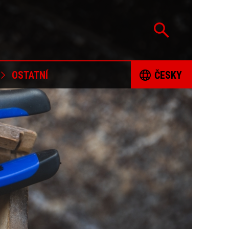
OSTATNÍ
ČESKY
CERTIFIKACE
ČESKY
PODPOROVANÉ PROJEKTY
DEUTSCH
POLITIKA ODPOVĚDNÉHO ZÍSKÁVÁNÍ
ENGLISH
NEROSTNÝCH SUROVIN
REKLAMAČNÍ FORMULÁŘ
ESPAÑOL
OMALOVÁNKY
FRANÇAIS