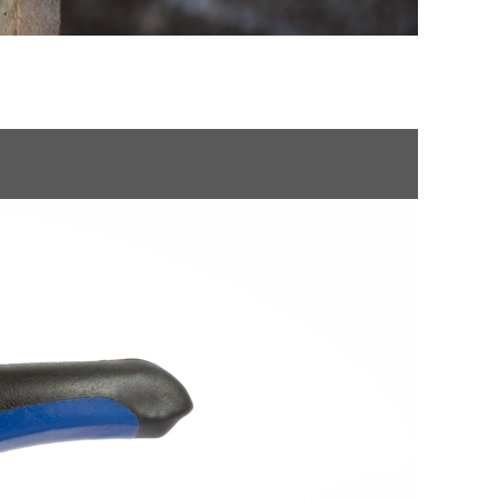
ENVIRONMENTÁLNÍ VYÚČTOVÁNÍ
POLSKI
ROMÂNĂ
УКРАЇНСЬКА