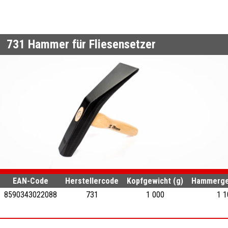
731
Hammer für Fliesensetzer
EAN-Code
Herstellercode
Kopfgewicht (g)
Hammergew
8590343022088
731
1 000
1 1