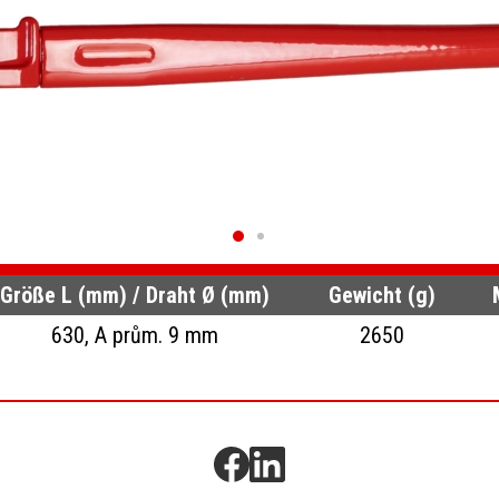
Größe L (mm) / Draht Ø (mm)
Gewicht (g)
630, A prům. 9 mm
2650