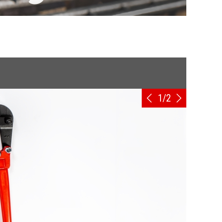
UMWELTVERTRÄGLICHKEITSERKLÄRUNG
POLSKI
ROMÂNĂ
УКРАЇНСЬКА
1
/
2