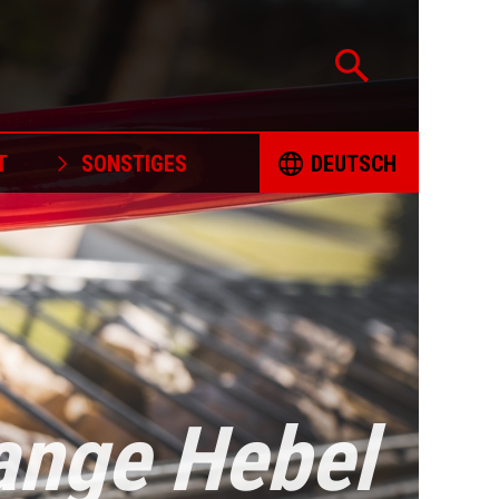
T
SONSTIGES
DEUTSCH
ZERTIFIZIERUNG
ČESKY
UNTERSTÜTZTE PROJEKTE
DEUTSCH
POLITIK ZUR VERANTWORTUNGSVOLLEN
ENGLISH
BESCHAFFUNG VON MINERALIEN
BESCHWERDEFORMULAR
ESPAÑOL
ange Hebel
MALBÜCHER
FRANÇAIS