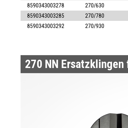
8590343003278
270/630
STANZZANGEN
EISKRATZER
ZANGE FÜR SPR
KLEMPNERZANGE
KLEMPNERDECK
8590343003285
270/780
8590343003292
270/930
DICHTUNGSZANGEN
KLEMPNERZANG
ZANGEN FÜR SÄGEB
KLEMPNERZANGE
DICHTUNGSZAN
KREISSÄGEZANGEN 
PLOMBIERZANG
270 NN
Ersatzklingen
SCHMIEDEZANGEN