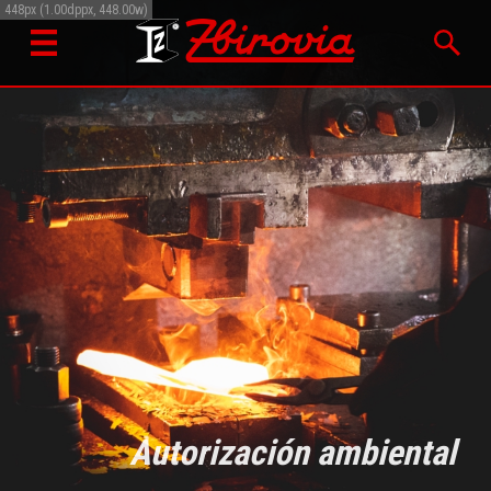
448px (1.00dppx, 448.00w)
Autorización ambiental