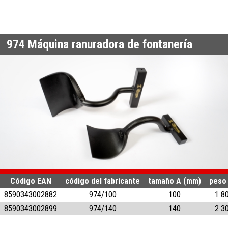
974
Máquina ranuradora de fontanería
Código EAN
código del fabricante
tamaño A (mm)
peso 
8590343002882
974/100
100
1 8
8590343002899
974/140
140
2 3