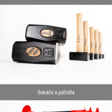
Sekáče a páčidla