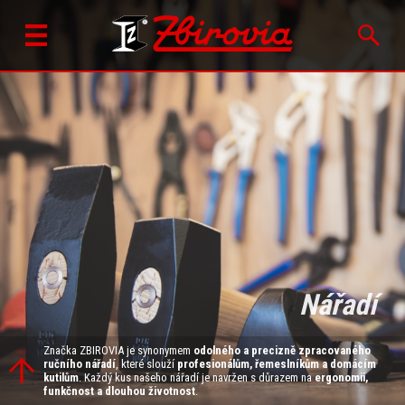
Nářadí
Značka ZBIROVIA je synonymem
odolného a precizně zpracovaného
ručního nářadí
, které slouží
profesionálům, řemeslníkům a domácím
kutilům
. Každý kus našeho nářadí je navržen s důrazem na
ergonomii,
funkčnost a dlouhou životnost
.