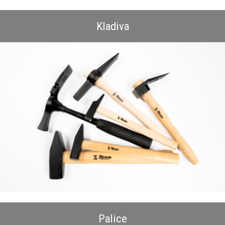
Prvotřídní materiály
– při výrobě mimo jiné používáme
uhlíkovou ocel
třídy 12, nízkolegovanou ocel třídy 15
či
chrom-vanadovou ocel
51CrV4 (15 260)
nebo jejich ekvivalenty dle evropských (EN 10027),
Kladiva
německých (DIN) a amerických (ASTM) standardů.
Důraz na bezpečnost
–
při výrobě neděláme kompromisy. Volíme materiály a postupy, které zaručují
bezpečné a spolehlivé použití
i v těch nejnáročnějších podmínkách.
Palice