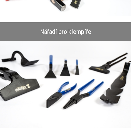
Nářadí pro klempíře