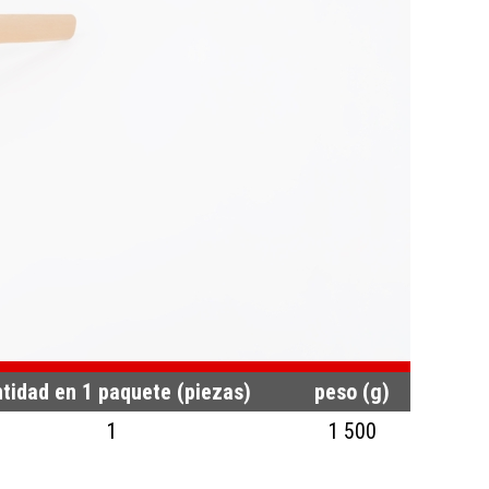
tidad en 1 paquete (piezas)
peso (g)
1
1 500