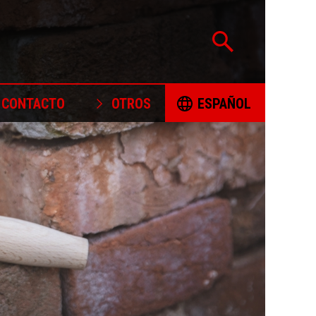
CONTACTO
OTROS
ESPAÑOL
CERTIFICACIÓN
ČESKY
PROYECTOS APOYADOS
DEUTSCH
POLÍTICA DE ABASTECIMIENTO
ENGLISH
RESPONSABLE DE MINERALES
FORMULARIO DE RECLAMACIÓN
ESPAÑOL
LIBROS PARA COLOREAR
FRANÇAIS