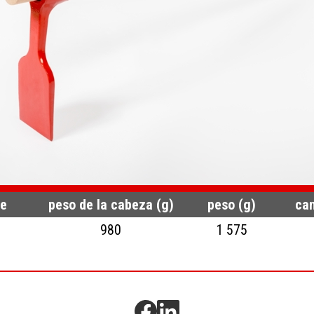
te
peso de la cabeza (g)
peso (g)
can
980
1 575