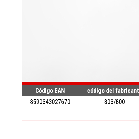
Código EAN
código del fabrican
8590343027670
803/800