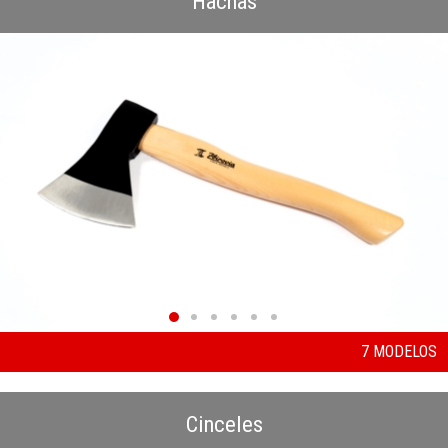
Hachas
7 MODELOS
Cinceles