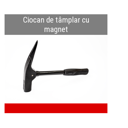
Ciocan de tâmplar cu
magnet